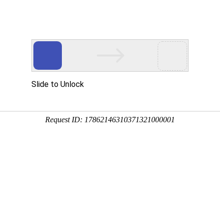
公告
新闻中心
资质荣誉
工
企业新闻
张晓静赴茨淮新河怀远段巡河调研
安徽瑞丰召开第二季度安委会暨安全生产月启
喜报！安徽瑞丰王永同志荣获蚌埠市劳动模范
聚焦工程建设 加快推进四方湖水生态综合治